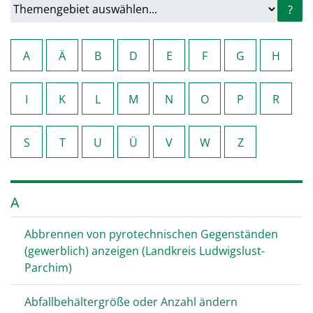
?
A
Ä
B
D
E
F
G
H
I
K
L
M
N
O
P
R
S
T
U
Ü
V
W
Z
A
Abbrennen von pyrotechnischen Gegenständen
(gewerblich) anzeigen (Landkreis Ludwigslust-
Parchim)
Abfallbehältergröße oder Anzahl ändern