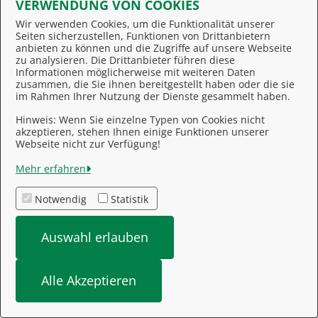
VERWENDUNG VON COOKIES
Wir verwenden Cookies, um die Funktionalität unserer
Personalausweis: Verlust anzeigen und neuen
Seiten sicherzustellen, Funktionen von Drittanbietern
Personalausweis beantragen (Stadt Lübtheen)
anbieten zu können und die Zugriffe auf unsere Webseite
zu analysieren. Die Drittanbieter führen diese
Informationen möglicherweise mit weiteren Daten
Personalausweis: Vollmacht zur Abholung (Stadt
zusammen, die Sie ihnen bereitgestellt haben oder die sie
Lübtheen)
im Rahmen Ihrer Nutzung der Dienste gesammelt haben.
Hinweis: Wenn Sie einzelne Typen von Cookies nicht
Personalausweis Statusabfrage (Stadt Lübtheen)
akzeptieren, stehen Ihnen einige Funktionen unserer
Webseite nicht zur Verfügung!
Planfeststellung, Plangenehmigung
Mehr erfahren
Gewässerausbau, Deich-, Damm- und
Küstenschutzbauten (Landkreis Ludwigslust-
Notwendig
Statistik
Parchim)
Auswahl erlauben
Problemstoffe Entsorgung (Landkreis
Ludwigslust-Parchim)
Alle Akzeptieren
Prostitutionsfahrzeug: Aufstellung anzeigen